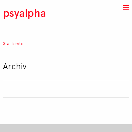
Direkt zum Inhalt
psyalpha
Startseite
Pfadnavigation
Archiv