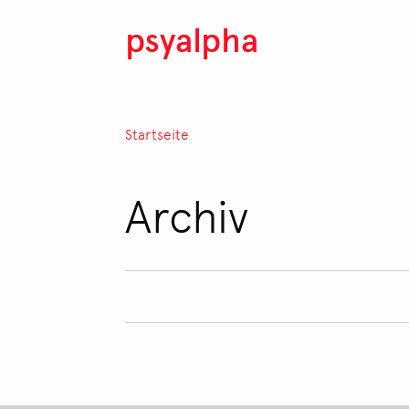
Direkt zum Inhalt
psyalpha
Pfadnavigation
Startseite
Archiv