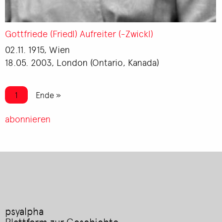
Gottfriede (Friedl) Aufreiter (-Zwickl)
02.11. 1915, Wien
18.05. 2003, London (Ontario, Kanada)
Seitennummerierung
Aktuelle Seite
1
Letzte Seite
Ende »
abonnieren
psyalpha
Plattform zur Geschichte