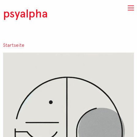
Direkt zum Inhalt
psyalpha
Startseite
Pfadnavigation