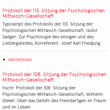
Protokoll
der
Protokoll der 113. Sitzung der Psychologischen
112.
Mittwoch-Gesellschaft
Sitzung
Typoskript des Protokolls der 113. Sitzung der
der
Psychologischen Mittwoch-Gesellschaft, Isidor
Psychologischen
Sadger: Zur Psychologie des einzigen und des
Mittwoch-
Lieblingskindes, Korreferent: Josef Karl Friedjung
Gesellschaft
Weiterlesen
über
Protokoll
der
Protokoll der 108. Sitzung der Psychologischen
113.
Mittwoch-Gesellschaft
Sitzung
hschr. Protokoll der 108. Sitzung der
der
Psychologischen Mittwoch-Gesellschaft, Wilhelm
Psychologischen
Stekel: Über das Gefühl des Fremdartigen im Traum
Mittwoch-
und im Leben