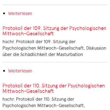
Gesellschaft
Weiterlesen
über
Protokoll
der
Protokoll der 109. Sitzung der Psychologischen
108.
Mittwoch-Gesellschaft
Sitzung
hschr. Protokoll der 109. Sitzung der
der
Psychologischen Mittwoch-Gesellschaft, Diskussion
Psychologischen
über die Schädlichkeit der Masturbation
Mittwoch-
Gesellschaft
Weiterlesen
über
Protokoll
der
Protokoll der 110. Sitzung der Psychologischen
109.
Mittwoch-Gesellschaft
Sitzung
hschr. Protokoll der 110. Sitzung der
der
Psychologischen Mittwoch-Gesellschaft,
Psychologischen