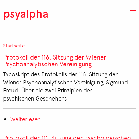
Direkt zum Inhalt
psyalpha
Startseite
Pfadnavigation
Protokoll der 116. Sitzung der Wiener
Psychoanalytischen Vereinigung
Typoskript des Protokolls der 116. Sitzung der
Wiener Psychoanalytischen Vereinigung, Sigmund
Freud: Über die zwei Prinzipien des
psychischen Geschehens
Weiterlesen
über
Protokoll
der
Protokoll der 111. Sitzung der Psychologischen