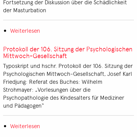
Fortsetzung der Diskussion über die Schädlichkeit
Mittwoch-
der Masturbation
Gesellschaft
Weiterlesen
über
Protokoll
der
Protokoll der 106. Sitzung der Psychologischen
110.
Mittwoch-Gesellschaft
Sitzung
Typoskript und hschr. Protokoll der 106. Sitzung der
der
Psychologischen Mittwoch-Gesellschaft, Josef Karl
Psychologischen
Friedjung: Referat des Buches: Wilhelm
Mittwoch-
Strohmayer: „Vorlesungen über die
Gesellschaft
Psychopathologie des Kindesalters für Mediziner
und Pädagogen“
Weiterlesen
über
Protokoll