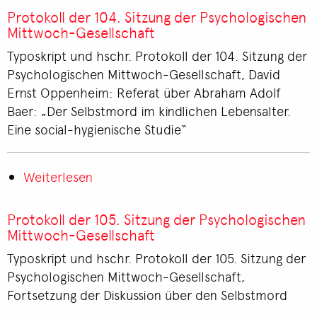
der
Protokoll der 104. Sitzung der Psychologischen
106.
Mittwoch-Gesellschaft
Sitzung
Typoskript und hschr. Protokoll der 104. Sitzung der
der
Psychologischen Mittwoch-Gesellschaft, David
Psychologischen
Ernst Oppenheim: Referat über Abraham Adolf
Mittwoch-
Baer: „Der Selbstmord im kindlichen Lebensalter.
Gesellschaft
Eine social-hygienische Studie“
Weiterlesen
über
Protokoll
der
Protokoll der 105. Sitzung der Psychologischen
104.
Mittwoch-Gesellschaft
Sitzung
Typoskript und hschr. Protokoll der 105. Sitzung der
der
Psychologischen Mittwoch-Gesellschaft,
Psychologischen
Fortsetzung der Diskussion über den Selbstmord
Mittwoch-