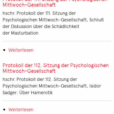
116.
Mittwoch-Gesellschaft
Sitzung
hschr. Protokoll der 111. Sitzung der
der
Psychologischen Mittwoch-Gesellschaft, Schluß
Wiener
der Diskussion über die Schädlichkeit
Psychoanalytischen
der Masturbation
Vereinigung
Weiterlesen
über
Protokoll
der
Protokoll der 112. Sitzung der Psychologischen
111.
Mittwoch-Gesellschaft
Sitzung
hschr. Protokoll der 112. Sitzung der
der
Psychologischen Mittwoch-Gesellschaft, Isidor
Psychologischen
Sadger: Über Harnerotik
Mittwoch-
Gesellschaft
Weiterlesen
über