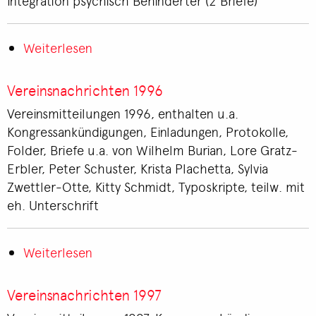
Integration psychisch Behinderter (2 Briefe)
Weiterlesen
über
Korrespondenz
H-
Vereinsnachrichten 1996
I
Vereinsmitteilungen 1996, enthalten u.a.
Kongressankündigungen, Einladungen, Protokolle,
Folder, Briefe u.a. von Wilhelm Burian, Lore Gratz-
Erbler, Peter Schuster, Krista Plachetta, Sylvia
Zwettler-Otte, Kitty Schmidt, Typoskripte, teilw. mit
eh. Unterschrift
Weiterlesen
über
Vereinsnachrichten
1996
Vereinsnachrichten 1997