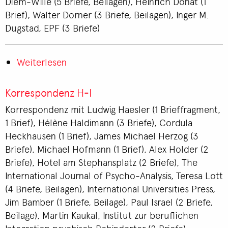
Diem-Wille (5 Briefe, Beilagen), Heinrich Donat (1
Brief), Walter Dorner (3 Briefe, Beilagen), Inger M.
Dugstad, EPF (3 Briefe)
Weiterlesen
über
Korrespondenz
C-
Korrespondenz H-I
D
Korrespondenz mit Ludwig Haesler (1 Brieffragment,
1 Brief), Hélène Haldimann (3 Briefe), Cordula
Heckhausen (1 Brief), James Michael Herzog (3
Briefe), Michael Hofmann (1 Brief), Alex Holder (2
Briefe), Hotel am Stephansplatz (2 Briefe), The
International Journal of Psycho-Analysis, Teresa Lott
(4 Briefe, Beilagen), International Universities Press,
Jim Bamber (1 Briefe, Beilage), Paul Israel (2 Briefe,
Beilage), Martin Kaukal, Institut zur beruflichen