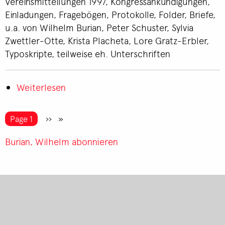
Vereinsmitteilungen 1997, Kongressankündigungen,
Einladungen, Fragebögen, Protokolle, Folder, Briefe,
u.a. von Wilhelm Burian, Peter Schuster, Sylvia
Zwettler-Otte, Krista Placheta, Lore Gratz-Erbler,
Typoskripte, teilweise eh. Unterschriften
Weiterlesen
über
Vereinsnachrichten
1997
Seitennummerierung
You're on
Page 1
Nächste
››
Seite
Burian, Wilhelm abonnieren