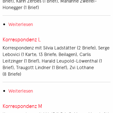
Brief), Karin Zerbes (1 Brief), Marianne Zweifel-
Honegger (1 Brief)
Weiterlesen
über
Korrespondenz
W-
Korrespondenz L
Z
Korrespondenz mit Silvia Ladstätter (2 Briefe), Serge
Lebovici (1 Karte, 13 Briefe, Beilagen), Carlis
Leitzinger (1 Brief), Harald Leupold-Löwenthal (1
Brief), Traugott Lindner (1 Brief), Zvi Lothane
(8 Briefe)
Weiterlesen
über
Korrespondenz
L
Korrespondenz M