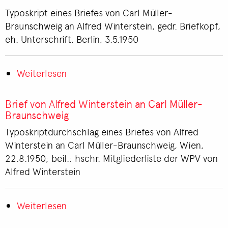
Müller-
Typoskript eines Briefes von Carl Müller-
Braunschweig
Braunschweig an Alfred Winterstein, gedr. Briefkopf,
an
eh. Unterschrift, Berlin, 3.5.1950
Alfred
Winterstein
Weiterlesen
über
Brief
von
Brief von Alfred Winterstein an Carl Müller-
Carl
Braunschweig
Müller-
Typoskriptdurchschlag eines Briefes von Alfred
Braunschweig
Winterstein an Carl Müller-Braunschweig, Wien,
an
22.8.1950; beil.: hschr. Mitgliederliste der WPV von
Alfred
Alfred Winterstein
Winterstein
Weiterlesen
über
Brief