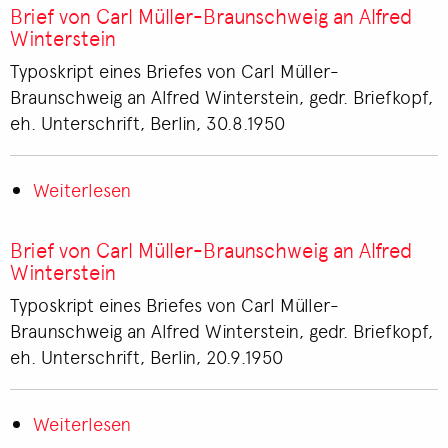
von
Brief von Carl Müller-Braunschweig an Alfred
Alfred
Winterstein
Winterstein
Typoskript eines Briefes von Carl Müller-
an
Braunschweig an Alfred Winterstein, gedr. Briefkopf,
Carl
eh. Unterschrift, Berlin, 30.8.1950
Müller-
Braunschweig
Weiterlesen
über
Brief
von
Brief von Carl Müller-Braunschweig an Alfred
Carl
Winterstein
Müller-
Typoskript eines Briefes von Carl Müller-
Braunschweig
Braunschweig an Alfred Winterstein, gedr. Briefkopf,
an
eh. Unterschrift, Berlin, 20.9.1950
Alfred
Winterstein
Weiterlesen
über