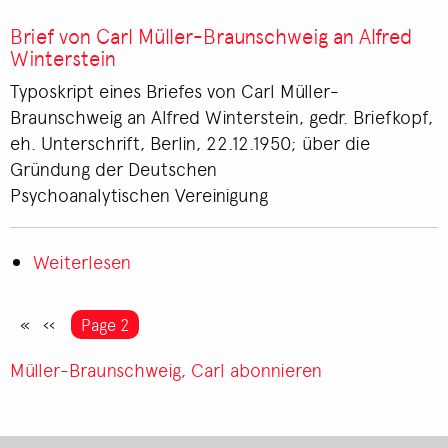
Brief
von
Brief von Carl Müller-Braunschweig an Alfred
Carl
Winterstein
Müller-
Typoskript eines Briefes von Carl Müller-
Braunschweig
Braunschweig an Alfred Winterstein, gedr. Briefkopf,
an
eh. Unterschrift, Berlin, 22.12.1950; über die
Alfred
Gründung der Deutschen
Winterstein
Psychoanalytischen Vereinigung
Weiterlesen
über
Brief
von
Seitennummerierung
Vorherige
‹‹
You're on
Page 2
Carl
Seite
Müller-
Müller-Braunschweig, Carl abonnieren
Braunschweig
an
Alfred