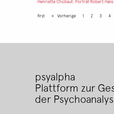
Henriette Chobaut: Porträt Robert Hans
Seitennummerierung
Erste Seite
first
Vorherige Seite
Vorherige
Seite
1
Seite
2
Seite
3
Se
4
psyalpha
Plattform zur Ge
der Psychoanaly