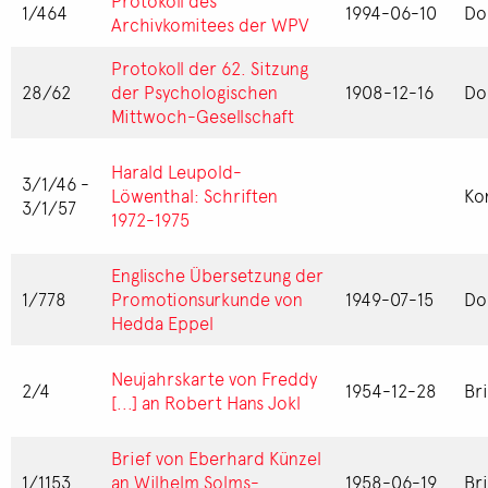
Protokoll des
1/464
1994-06-10
Do
Archivkomitees der WPV
Protokoll der 62. Sitzung
28/62
der Psychologischen
1908-12-16
Do
Mittwoch-Gesellschaft
Harald Leupold-
3/1/46 -
Löwenthal: Schriften
Ko
3/1/57
1972-1975
Englische Übersetzung der
1/778
Promotionsurkunde von
1949-07-15
Do
Hedda Eppel
Neujahrskarte von Freddy
2/4
1954-12-28
Br
[...] an Robert Hans Jokl
Brief von Eberhard Künzel
1/1153
an Wilhelm Solms-
1958-06-19
Br