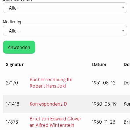
Medientyp
Signatur
Datum
Do
Bücherrechnung für
2/170
1951-08-12
Do
Robert Hans Jokl
1/1418
Korrespondenz D
1980-05-19
Ko
Brief von Edward Glover
1/878
1950-11-23
Br
an Alfred Winterstein