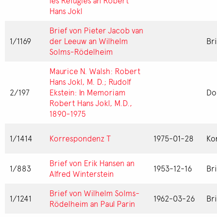
les Réfugiés an Robert
Hans Jokl
Brief von Pieter Jacob van
1/1169
der Leeuw an Wilhelm
Br
Solms-Rödelheim
Maurice N. Walsh: Robert
Hans Jokl, M. D.; Rudolf
2/197
Ekstein: In Memoriam
Do
Robert Hans Jokl, M.D.,
1890-1975
1/1414
Korrespondenz T
1975-01-28
Ko
Brief von Erik Hansen an
1/883
1953-12-16
Br
Alfred Winterstein
Brief von Wilhelm Solms-
1/1241
1962-03-26
Br
Rödelheim an Paul Parin