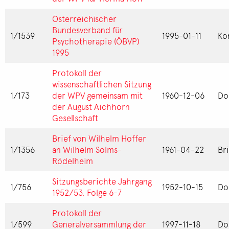
Österreichischer
Bundesverband für
1/1539
1995-01-11
Ko
Psychotherapie (ÖBVP)
1995
Protokoll der
wissenschaftlichen Sitzung
1/173
der WPV gemeinsam mit
1960-12-06
Do
der August Aichhorn
Gesellschaft
Brief von Wilhelm Hoffer
1/1356
an Wilhelm Solms-
1961-04-22
Br
Rödelheim
Sitzungsberichte Jahrgang
1/756
1952-10-15
Do
1952/53, Folge 6-7
Protokoll der
1/599
Generalversammlung der
1997-11-18
Do