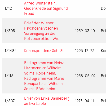
Alfred Winterstein:
1/12
Gedenkrede auf Sigmund
Do
Freud
Brief der Wiener
Psychoanalytischen
1/305
1959-03-10
Br
Vereinigung an die
Polizeidirektion Wien
1/1484
Korrespondenz Sch-St
1993-12-23
Ko
Radiogramm von Heinz
Hartmann an Wilhelm
Solms-Rödelheim;
1/116
1958-05-02
Br
Radiogramm von Marie
Bonaparte an Wilhelm
Solms-Rödelheim
Brief von Erika Danneberg
1/807
1975-04-11
Br
an Eva Laible