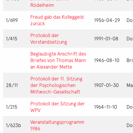
Rödelheim
Freud gab das Kolleggeld
1/699
1956-04-29
Do
zurück
Protokoll der
1/415
1991-01-08
Do
Vorstandssitzung
Beglaubigte Anschrift des
Briefes von Thomas Mann
1946-08-10
Br
an Alexander Mette
Protokoll der 11. Sitzung
28/11
der Psychologischen
1907-01-30
Ma
Mittwoch-Gesellschaft
Protokoll der Sitzung der
1/215
1964-11-10
Do
WPV
Veranstaltungsprogramm
1/623b
Do
1986