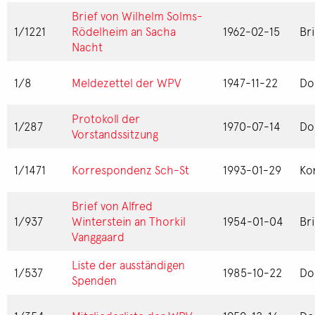
Brief von Wilhelm Solms-
1/1221
Rödelheim an Sacha
1962-02-15
Br
Nacht
1/8
Meldezettel der WPV
1947-11-22
Do
Protokoll der
1/287
1970-07-14
Do
Vorstandssitzung
1/1471
Korrespondenz Sch-St
1993-01-29
Ko
Brief von Alfred
1/937
Winterstein an Thorkil
1954-01-04
Br
Vanggaard
Liste der ausständigen
1/537
1985-10-22
Do
Spenden