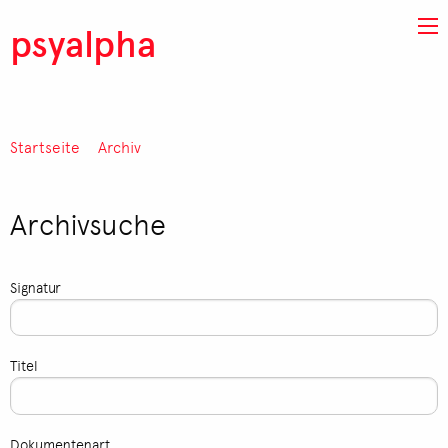
Direkt zum Inhalt
psyalpha
Startseite
Archiv
Pfadnavigation
Archivsuche
Signatur
Titel
Dokumentenart