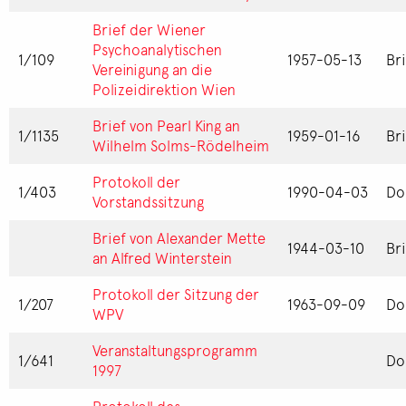
Brief der Wiener
Psychoanalytischen
1/109
1957-05-13
Br
Vereinigung an die
Polizeidirektion Wien
Brief von Pearl King an
1/1135
1959-01-16
Br
Wilhelm Solms-Rödelheim
Protokoll der
1/403
1990-04-03
Do
Vorstandssitzung
Brief von Alexander Mette
1944-03-10
Br
an Alfred Winterstein
Protokoll der Sitzung der
1/207
1963-09-09
Do
WPV
Veranstaltungsprogramm
1/641
Do
1997