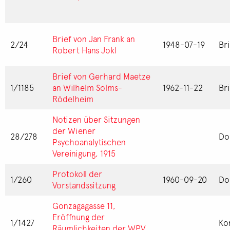
Brief von Jan Frank an
2/24
1948-07-19
Br
Robert Hans Jokl
Brief von Gerhard Maetze
1/1185
an Wilhelm Solms-
1962-11-22
Br
Rödelheim
Notizen über Sitzungen
der Wiener
28/278
Do
Psychoanalytischen
Vereinigung, 1915
Protokoll der
1/260
1960-09-20
Do
Vorstandssitzung
Gonzagagasse 11,
Eröffnung der
1/1427
Ko
Räumlichkeiten der WPV,