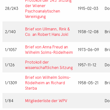
Protokoll der 243. Sitzung
der Wiener
28/243
1915-02-03
Do
Psychoanalytischen
Vereinigung
Brief von Ullmann, Rink &
2/140
1938-12-08
Br
Co. an Robert Hans Jokl
Brief von Anna Freud an
1/1057
1973-06-09
Br
Wilhelm Solms-Rödelheim
Protokoll der
1/126
1957-11-12
Do
wissenschaftlichen Sitzung
Brief von Wilhelm Solms-
1/1309
Rödelheim an Richard
1958-05-21
Br
Sterba
1/84
Mitgliederliste der WPV
Do