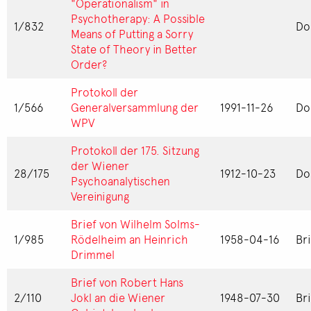
"Operationalism" in
Psychotherapy: A Possible
1/832
Do
Means of Putting a Sorry
State of Theory in Better
Order?
Protokoll der
1/566
Generalversammlung der
1991-11-26
Do
WPV
Protokoll der 175. Sitzung
der Wiener
28/175
1912-10-23
Do
Psychoanalytischen
Vereinigung
Brief von Wilhelm Solms-
1/985
Rödelheim an Heinrich
1958-04-16
Br
Drimmel
Brief von Robert Hans
2/110
Jokl an die Wiener
1948-07-30
Br