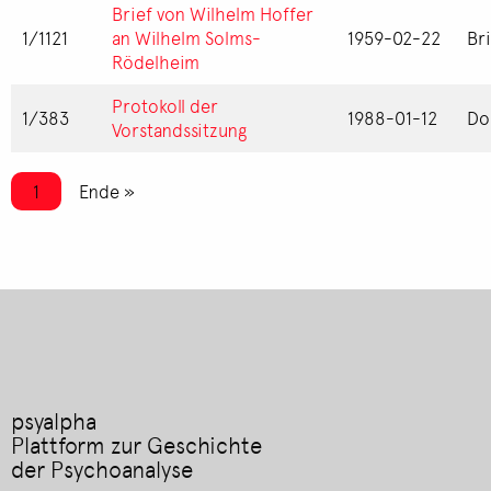
Brief von Wilhelm Hoffer
1/1121
an Wilhelm Solms-
1959-02-22
Br
Rödelheim
Protokoll der
1/383
1988-01-12
Do
Vorstandssitzung
Seitennummerierung
Aktuelle Seite
1
Letzte Seite
Ende »
psyalpha
Plattform zur Geschichte
der Psychoanalyse