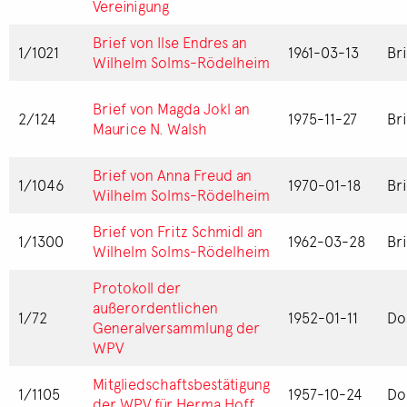
Vereinigung
Brief von Ilse Endres an
1/1021
1961-03-13
Br
Wilhelm Solms-Rödelheim
Brief von Magda Jokl an
2/124
1975-11-27
Br
Maurice N. Walsh
Brief von Anna Freud an
1/1046
1970-01-18
Br
Wilhelm Solms-Rödelheim
Brief von Fritz Schmidl an
1/1300
1962-03-28
Br
Wilhelm Solms-Rödelheim
Protokoll der
außerordentlichen
1/72
1952-01-11
Do
Generalversammlung der
WPV
Mitgliedschaftsbestätigung
1/1105
1957-10-24
Do
der WPV für Herma Hoff