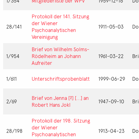
1/354
Mitgliederliste der WPV
1959-12-16
Do
Protokoll der 141. Sitzung
der Wiener
28/141
1911-05-03
Do
Psychoanalytischen
Vereinigung
Brief von Wilhelm Solms-
1/954
Rödelheim an Johann
1961-03-22
Br
Aufreiter
1/611
Unterschriftsprobenblatt
1999-06-29
Do
Brief von Jenna [?] [...] an
2/69
1947-09-10
Br
Robert Hans Jokl
Protokoll der 198. Sitzung
der Wiener
28/198
1913-04-23
Do
Psychoanalytischen