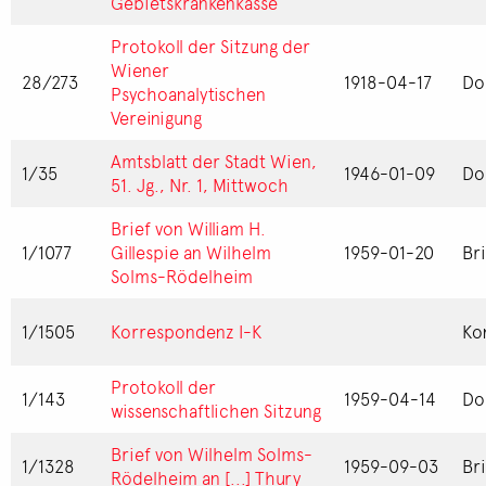
Gebietskrankenkasse
Protokoll der Sitzung der
Wiener
28/273
1918-04-17
Do
Psychoanalytischen
Vereinigung
Amtsblatt der Stadt Wien,
1/35
1946-01-09
Do
51. Jg., Nr. 1, Mittwoch
Brief von William H.
1/1077
Gillespie an Wilhelm
1959-01-20
Br
Solms-Rödelheim
1/1505
Korrespondenz I-K
Ko
Protokoll der
1/143
1959-04-14
Do
wissenschaftlichen Sitzung
Brief von Wilhelm Solms-
1/1328
1959-09-03
Br
Rödelheim an [...] Thury