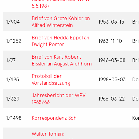
5.5.1987
Brief von Grete Köhler an
1/904
1953-03-15
Br
Alfred Winterstein
Brief von Hedda Eppel an
1/1252
1962-11-10
Br
Dwight Porter
Brief von Kurt Robert
1/27
1946-03-08
Br
Eissler an August Aichhorn
Protokoll der
1/495
1998-03-03
Do
Vorstandssitzung
Jahresbericht der WPV
1/329
1966-03-22
Do
1965/66
1/1498
Korrespondenz Sch
Ko
Walter Toman: