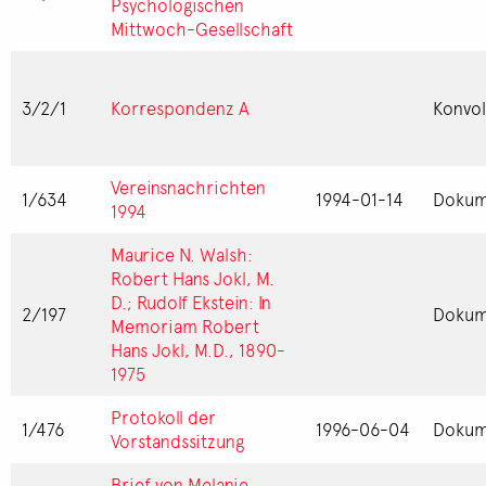
Psychologischen
Mittwoch-Gesellschaft
3/2/1
Korrespondenz A
Konvol
Vereinsnachrichten
1/634
1994-01-14
Dokum
1994
Maurice N. Walsh:
Robert Hans Jokl, M.
D.; Rudolf Ekstein: In
2/197
Dokum
Memoriam Robert
Hans Jokl, M.D., 1890-
1975
Protokoll der
1/476
1996-06-04
Dokum
Vorstandssitzung
Brief von Melanie