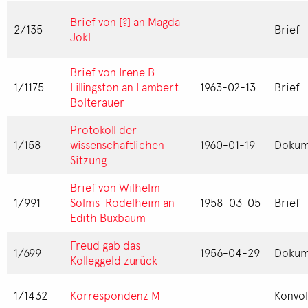
Brief von [?] an Magda
2/135
Brief
Jokl
Brief von Irene B.
1/1175
Lillingston an Lambert
1963-02-13
Brief
Bolterauer
Protokoll der
1/158
wissenschaftlichen
1960-01-19
Dokum
Sitzung
Brief von Wilhelm
1/991
Solms-Rödelheim an
1958-03-05
Brief
Edith Buxbaum
Freud gab das
1/699
1956-04-29
Dokum
Kolleggeld zurück
1/1432
Korrespondenz M
Konvol