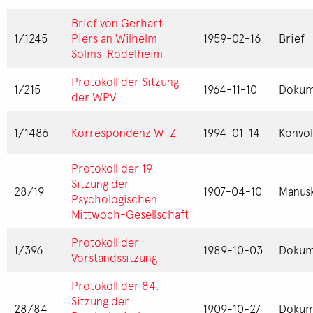
Brief von Gerhart
1/1245
Piers an Wilhelm
1959-02-16
Brief
Solms-Rödelheim
Protokoll der Sitzung
1/215
1964-11-10
Dokum
der WPV
1/1486
Korrespondenz W-Z
1994-01-14
Konvol
Protokoll der 19.
Sitzung der
28/19
1907-04-10
Manusk
Psychologischen
Mittwoch-Gesellschaft
Protokoll der
1/396
1989-10-03
Dokum
Vorstandssitzung
Protokoll der 84.
Sitzung der
28/84
1909-10-27
Dokum