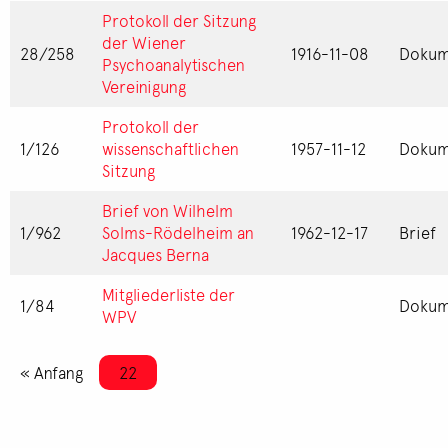
Protokoll der Sitzung
der Wiener
28/258
1916-11-08
Dokum
Psychoanalytischen
Vereinigung
Protokoll der
1/126
wissenschaftlichen
1957-11-12
Dokum
Sitzung
Brief von Wilhelm
1/962
Solms-Rödelheim an
1962-12-17
Brief
Jacques Berna
Mitgliederliste der
1/84
Dokum
WPV
Seitennummerierung
Erste Seite
« Anfang
Aktuelle Seite
22