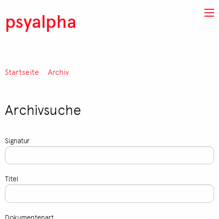
Direkt zum Inhalt
psyalpha
Startseite
Archiv
Pfadnavigation
Archivsuche
Signatur
Titel
Dokumentenart