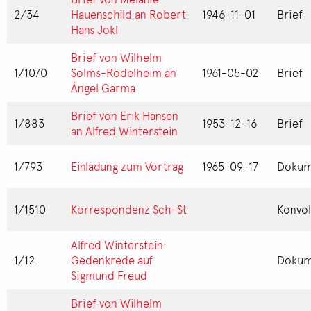
2/34
Hauenschild an Robert
1946-11-01
Brief
Hans Jokl
Brief von Wilhelm
1/1070
Solms-Rödelheim an
1961-05-02
Brief
Ángel Garma
Brief von Erik Hansen
1/883
1953-12-16
Brief
an Alfred Winterstein
1/793
Einladung zum Vortrag
1965-09-17
Dokum
1/1510
Korrespondenz Sch-St
Konvol
Alfred Winterstein:
1/12
Gedenkrede auf
Dokum
Sigmund Freud
Brief von Wilhelm