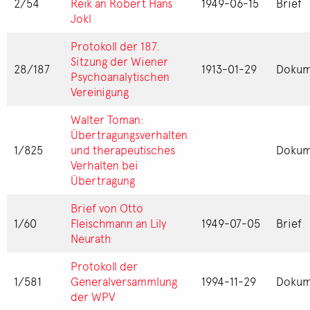
2/54
Reik an Robert Hans
1949-06-15
Brief
Jokl
Protokoll der 187.
Sitzung der Wiener
28/187
1913-01-29
Dokum
Psychoanalytischen
Vereinigung
Walter Toman:
Übertragungsverhalten
1/825
und therapeutisches
Dokum
Verhalten bei
Übertragung
Brief von Otto
1/60
Fleischmann an Lily
1949-07-05
Brief
Neurath
Protokoll der
1/581
Generalversammlung
1994-11-29
Dokum
der WPV