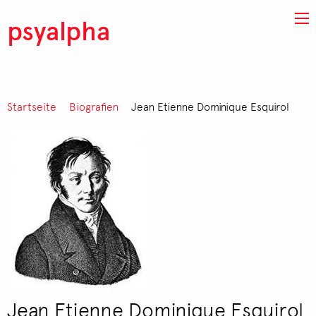
Direkt zum Inhalt
psyalpha
Pfadnavigation
Startseite
Biografien
Jean Etienne Dominique Esquirol
Jean Etienne Dominique Esquirol