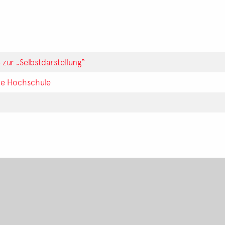
 zur „Selbstdarstellung“
he Hochschule
Footer