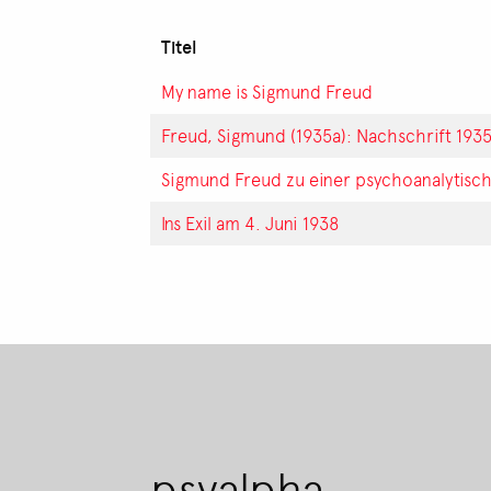
Titel
My name is Sigmund Freud
Freud, Sigmund (1935a): Nachschrift 1935
Sigmund Freud zu einer psychoanalytisc
Ins Exil am 4. Juni 1938
psyalpha