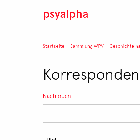
Direkt zum Inhalt
psyalpha
Pfadnavigation
Startseite
Sammlung WPV
Geschichte n
Korrespondenz
Nach oben
Titel