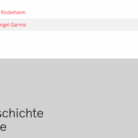
s-Rödelheim
Ángel Garma
Footer
menu
schichte
se