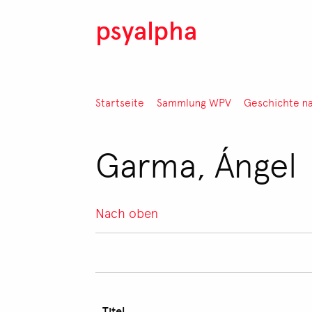
Direkt zum Inhalt
psyalpha
Pfadnavigation
Startseite
Sammlung WPV
Geschichte n
Garma, Ángel
Nach oben
Titel