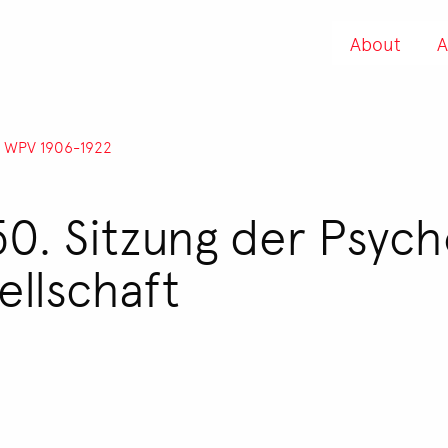
About
A
r WPV 1906-1922
50. Sitzung der Psyc
llschaft