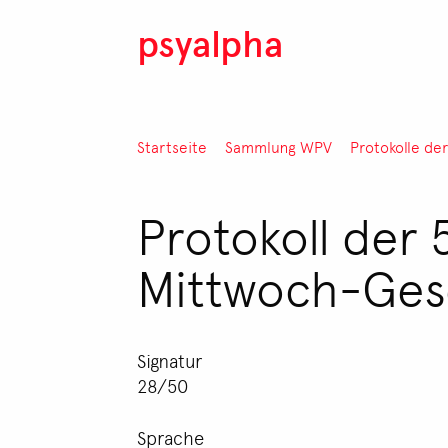
Direkt zum Inhalt
psyalpha
Pfadnavigation
Startseite
Sammlung WPV
Protokolle de
Protokoll der 
Mittwoch-Gese
Signatur
28/50
Sprache