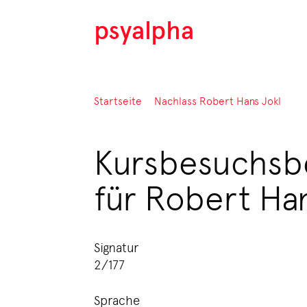
Direkt zum Inhalt
psyalpha
Pfadnavigation
Startseite
Nachlass Robert Hans Jokl
Kursbesuchsbe
für Robert Ha
Signatur
2/177
Sprache