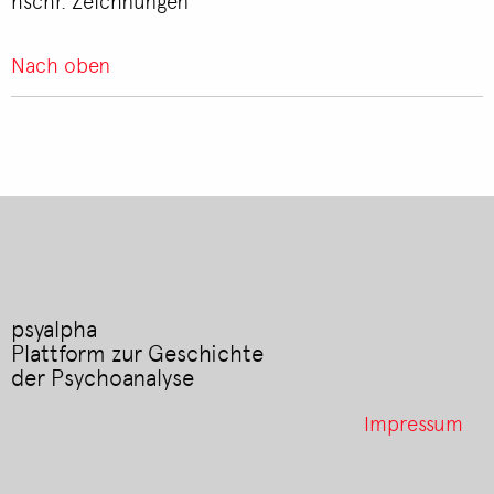
hschr. Zeichnungen
Nach oben
psyalpha
Plattform zur Geschichte
der Psychoanalyse
Footer
Impressum
menu