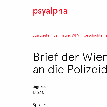
Direkt zum Inhalt
psyalpha
Pfadnavigation
Startseite
Sammlung WPV
Geschichte n
Brief der Wie
an die Polizei
Signatur
1/330
Sprache