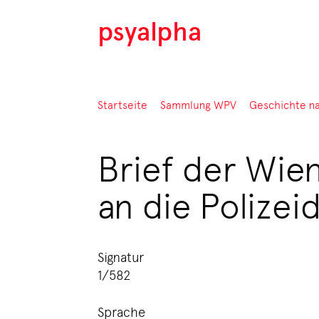
Direkt zum Inhalt
psyalpha
Pfadnavigation
Startseite
Sammlung WPV
Geschichte n
Brief der Wie
an die Polizei
Signatur
1/582
Sprache