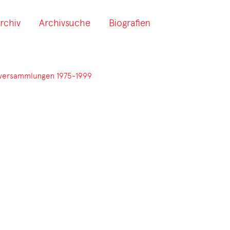
rchiv
Archivsuche
Biografien
lversammlungen 1975-1999