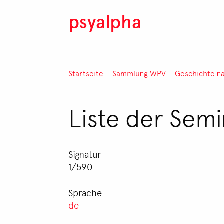
Direkt zum Inhalt
psyalpha
Pfadnavigation
Startseite
Sammlung WPV
Geschichte n
Liste der Sem
Signatur
1/590
Sprache
de