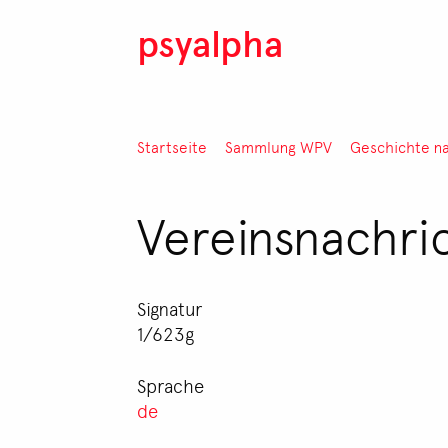
Direkt zum Inhalt
psyalpha
Pfadnavigation
Startseite
Sammlung WPV
Geschichte n
Vereinsnachri
Signatur
1/623g
Sprache
de