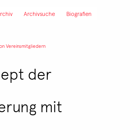
rchiv
Archivsuche
Biografien
on Vereinsmitgliedern
zept der
erung mit