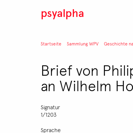
Direkt zum Inhalt
psyalpha
Pfadnavigation
Startseite
Sammlung WPV
Geschichte n
Brief von Phil
an Wilhelm Ho
Signatur
1/1203
Sprache