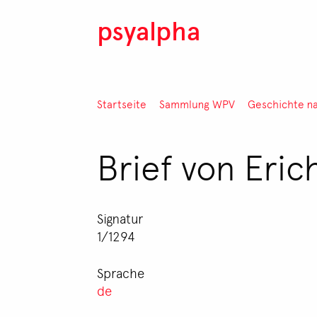
Direkt zum Inhalt
psyalpha
Pfadnavigation
Startseite
Sammlung WPV
Geschichte n
Brief von Eri
Signatur
1/1294
Sprache
de