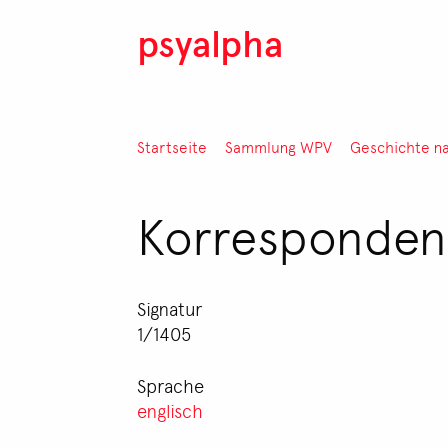
Direkt zum Inhalt
psyalpha
Pfadnavigation
Startseite
Sammlung WPV
Geschichte n
Korresponden
Signatur
1/1405
Sprache
englisch