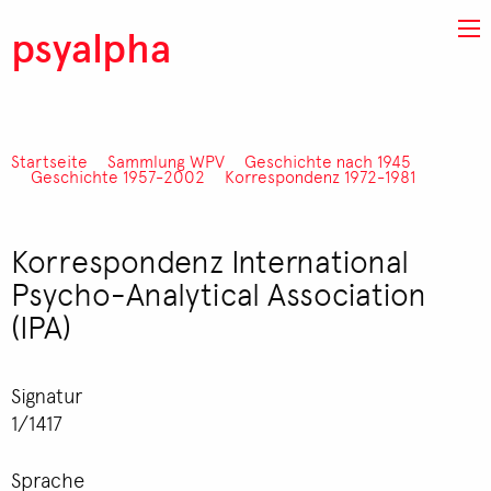
Direkt zum Inhalt
psyalpha
Startseite
Sammlung WPV
Geschichte nach 1945
Pfadnavigation
Geschichte 1957-2002
Korrespondenz 1972-1981
Korrespondenz International
Psycho-Analytical Association
(IPA)
Signatur
1/1417
Sprache