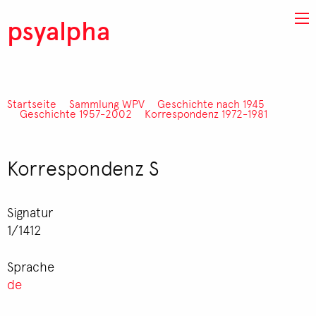
Direkt zum Inhalt
psyalpha
Startseite
Sammlung WPV
Geschichte nach 1945
Pfadnavigation
Geschichte 1957-2002
Korrespondenz 1972-1981
Korrespondenz S
Signatur
1/1412
Sprache
de