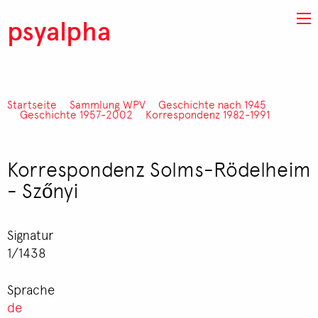
Direkt zum Inhalt
psyalpha
Startseite
Sammlung WPV
Geschichte nach 1945
Pfadnavigation
Geschichte 1957-2002
Korrespondenz 1982-1991
Korrespondenz Solms-Rödelheim
- Szőnyi
Signatur
1/1438
Sprache
de