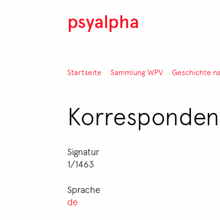
Direkt zum Inhalt
psyalpha
Pfadnavigation
Startseite
Sammlung WPV
Geschichte n
Korresponden
Signatur
1/1463
Sprache
de