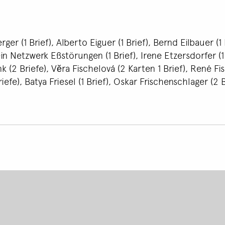
r (1 Brief), Alberto Eiguer (1 Brief), Bernd Eilbauer (1 B
in Netzwerk Eßstörungen (1 Brief), Irene Etzersdorfer (1 Br
nk (2 Briefe), Vĕra Fischelová (2 Karten 1 Brief), René Fi
iefe), Batya Friesel (1 Brief), Oskar Frischenschlager (2 B
Footer