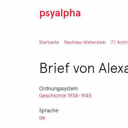
Direkt zum Inhalt
psyalpha
Pfadnavigation
Startseite
Nachlass Winterstein
7.1. Arch
Brief von Alex
Ordnungssystem
Geschichte 1938-1945
Sprache
de