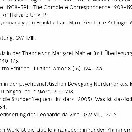
3e [1908-39]): The Complete Correspondence 1908-1939
 of Harvard Univ. Pr.
 Psychoanalyse in Frankfurt am Main. Zerstörte Anfänge
ung. GW II/III.
czis in der Theorie von Margaret Mahler (mit Überlegun
140-173.
tto Fenichel. Luzifer-Amor 8 (16), 124-133.
en in der psychoanalytischen Bewegung Nordamerikas. I
Tübingen: ed. diskord, 205-218.
 die Stundenfrequenz. In: ders. (2003): Was ist klassis
34.
erinnerung des Leonardo da Vinci. GW VIII, 127-211.
ein Werk ist die Quelle anzugeben: in runden Klamme