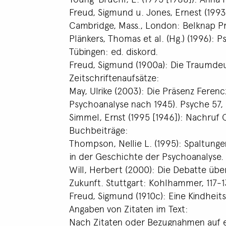
Freud, Sigmund u. Jones, Ernest (199
Cambridge, Mass., London: Belknap Pr.
Plänkers, Thomas et al. (Hg.) (1996):
Tübingen: ed. diskord.
Freud, Sigmund (1900a): Die Traumdeut
Zeitschriftenaufsätze:
May, Ulrike (2003): Die Präsenz Feren
Psychoanalyse nach 1945). Psyche 57, 
Simmel, Ernst (1995 [1946]): Nachruf O
Buchbeiträge:
Thompson, Nellie L. (1995): Spaltung
in der Geschichte der Psychoanalyse. 
Will, Herbert (2000): Die Debatte über
Zukunft. Stuttgart: Kohlhammer, 117-1
Freud, Sigmund (1910c): Eine Kindheits
Angaben von Zitaten im Text:
Nach Zitaten oder Bezugnahmen auf 