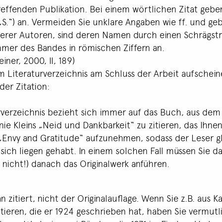
ffenden Publikation. Bei einem wörtlichen Zitat geben 
 „S.“) an. Vermeiden Sie unklare Angaben wie ff. und ge
erer Autoren, sind deren Namen durch einen Schrägstr
mer des Bandes in römischen Ziffern an.
iner, 2000, II, 189)
im Literaturverzeichnis am Schluss der Arbeit aufschein
der Zitation:
rverzeichnis bezieht sich immer auf das Buch, aus dem Si
anie Kleins „Neid und Dankbarkeit“ zu zitieren, das Ih
is „Envy and Gratitude“ aufzunehmen, sodass der Leser g
 sich liegen gehabt. In einem solchen Fall müssen Sie
nicht!) danach das Originalwerk anführen.
itiert, nicht der Originalauflage. Wenn Sie z.B. aus K
tieren, die er 1924 geschrieben hat, haben Sie vermutl