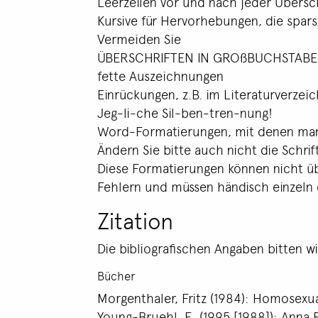
Leerzeilen vor und nach jeder Übersch
Kursive für Hervorhebungen, die spars
Vermeiden Sie
ÜBERSCHRIFTEN IN GROßBUCHSTAB
fette Auszeichnungen
Einrückungen, z.B. im Literaturverzeich
Jeg-li-che Sil-ben-tren-nung!
Word-Formatierungen, mit denen man A
Ändern Sie bitte auch nicht die Schri
Diese Formatierungen können nicht 
Fehlern und müssen händisch einzeln 
Zitation
Die bibliografischen Angaben bitten w
Bücher
Morgenthaler, Fritz (1984): Homosexua
Young-Bruehl, E. (1995 [1988]): Anna 