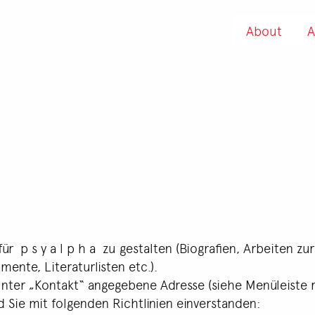
About
A
für p s y a l p h a zu gestalten (Biografien, Arbeiten zur
ente, Literaturlisten etc.).
 unter „Kontakt“ angegebene Adresse (siehe Menüleiste 
d Sie mit folgenden Richtlinien einverstanden: