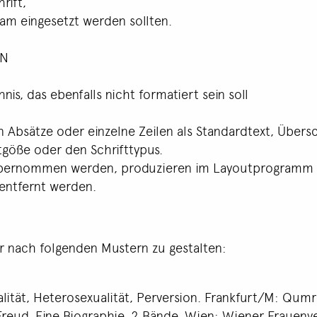
rift,
am eingesetzt werden sollten.
EN
nis, das ebenfalls nicht formatiert sein soll
bsätze oder einzelne Zeilen als Standardtext, Überschr
ftgöße oder den Schrifttypus.
übernommen werden, produzieren im Layoutprogramm 
entfernt werden.
ir nach folgenden Mustern zu gestalten:
lität, Heterosexualität, Perversion. Frankfurt/M: Qumr
Freud. Eine Biographie, 2 Bände. Wien: Wiener Frauenve