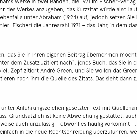
ahams Werke in zwei Bänden, die 1971 im Fischer-Verla
r des Werkes anzugeben; das Kurzzitat würde also laut
 ebenfalls unter Abraham (1924) auf, jedoch setzen Sie
hier: Fischer) die Jahreszahl 1971 – das Jahr, in dem da
en, das Sie in Ihren eigenen Beitrag übernehmen möcht
ter dem Zusatz „zitiert nach“, jenes Buch, das Sie in
el: Zepf zitiert André Green, und Sie wollen das Gree
tieren nach ihm die Quelle des Zitats. Das sieht dann z.
lso unter Anführungszeichen gesetzter Text mit Quellena
ss. Grundsätzlich ist keine Abweichung gestattet, auch
sweise auch unzulässig – obwohl es häufig vorkommt –, e
 einfach in die neue Rechtschreibung überzuführen, we