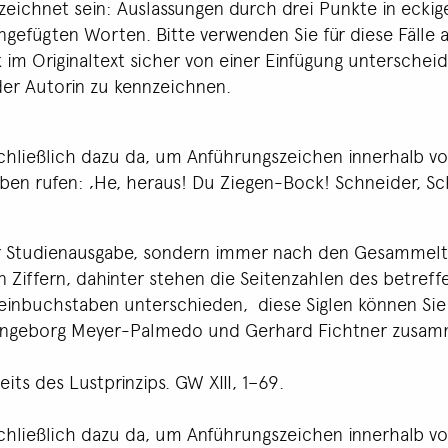
eichnet sein: Auslassungen durch drei Punkte in ecki
gefügten Worten. Bitte verwenden Sie für diese Fälle a
m Originaltext sicher von einer Einfügung unterscheid
/der Autorin zu kennzeichnen.
chließlich dazu da, um Anführungszeichen innerhalb v
uben rufen: ‚He, heraus! Du Ziegen-Bock! Schneider, S
 der Studienausgabe, sondern immer nach den Gesammel
 Ziffern, dahinter stehen die Seitenzahlen des betref
leinbuchstaben unterschieden, diese Siglen können Sie
Ingeborg Meyer-Palmedo und Gerhard Fichtner zusamme
its des Lustprinzips. GW XIII, 1–69.
chließlich dazu da, um Anführungszeichen innerhalb v