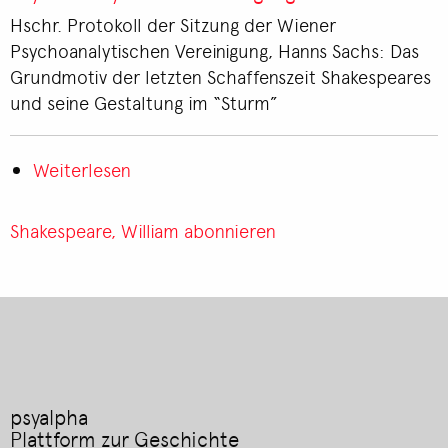
der
Hschr. Protokoll der Sitzung der Wiener
Wiener
Psychoanalytischen Vereinigung, Hanns Sachs: Das
Psychoanalytischen
Grundmotiv der letzten Schaffenszeit Shakespeares
Vereinigung
und seine Gestaltung im “Sturm”
Weiterlesen
über
Protokoll
der
Shakespeare, William abonnieren
Sitzung
der
Wiener
Psychoanalytischen
Vereinigung
psyalpha
Plattform zur Geschichte