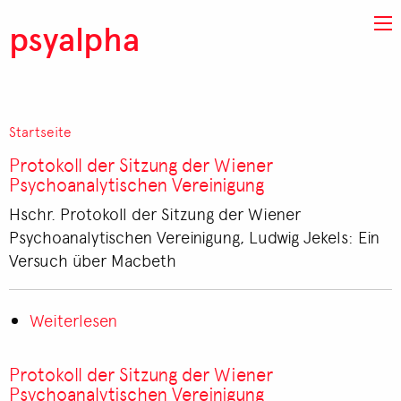
Direkt zum Inhalt
psyalpha
Startseite
Pfadnavigation
Protokoll der Sitzung der Wiener
Psychoanalytischen Vereinigung
Hschr. Protokoll der Sitzung der Wiener
Psychoanalytischen Vereinigung, Ludwig Jekels: Ein
Versuch über Macbeth
Weiterlesen
über
Protokoll
der
Protokoll der Sitzung der Wiener
Sitzung
Psychoanalytischen Vereinigung