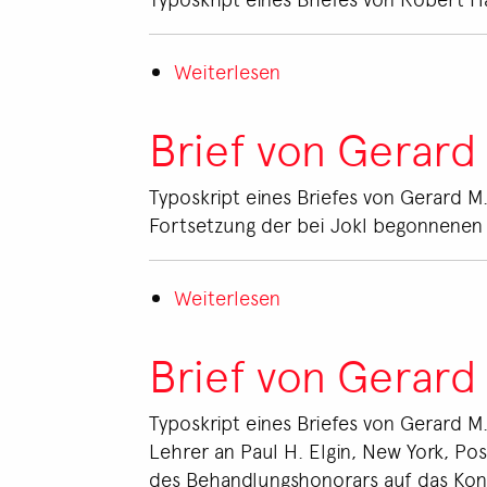
Jokl
an
Weiterlesen
Charlotte
über
Lehrer
Brief
von
Brief von Gerard
Robert
Hans
Typoskript eines Briefes von Gerard M
Jokl
Fortsetzung der bei Jokl begonnenen
an
Gerard
Weiterlesen
M.
über
Lehrer
Brief
von
Brief von Gerard
Gerard
M.
Typoskript eines Briefes von Gerard M.
Lehrer
Lehrer an Paul H. Elgin, New York, P
an
des Behandlungshonorars auf das Kont