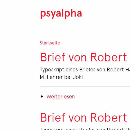
Direkt zum Inhalt
psyalpha
Pfadnavigation
Startseite
Brief von Robert
Typoskript eines Briefes von Robert Ha
M. Lehrer bei Jokl.
Weiterlesen
über
Brief
von
Brief von Robert
Robert
Hans
Typoskript eines Briefes von Robert Ha