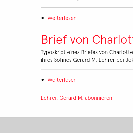
Robert
Hans
Weiterlesen
Jokl
über
Brief
von
Brief von Charlo
Gerard
M.
Typoskript eines Briefes von Charlott
Lehrer
ihres Sohnes Gerard M. Lehrer bei Jok
an
Robert
Weiterlesen
Hans
über
Jokl
Brief
von
Lehrer, Gerard M. abonnieren
Charlotte
Lehrer
an
Robert