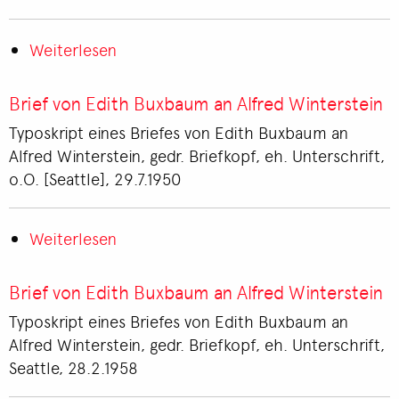
Weiterlesen
über
Brief
von
Brief von Edith Buxbaum an Alfred Winterstein
Edith
Typoskript eines Briefes von Edith Buxbaum an
Buxbaum
Alfred Winterstein, gedr. Briefkopf, eh. Unterschrift,
an
o.O. [Seattle], 29.7.1950
Wilhelm
Solms-
Rödelheim
Weiterlesen
über
Brief
von
Brief von Edith Buxbaum an Alfred Winterstein
Edith
Typoskript eines Briefes von Edith Buxbaum an
Buxbaum
Alfred Winterstein, gedr. Briefkopf, eh. Unterschrift,
an
Seattle, 28.2.1958
Alfred