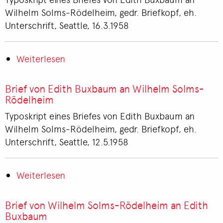
Rödelheim
Wilhelm Solms-Rödelheim, gedr. Briefkopf, eh.
an
Unterschrift, Seattle, 16.3.1958
Edith
Buxbaum
Weiterlesen
über
Brief
von
Brief von Edith Buxbaum an Wilhelm Solms-
Edith
Rödelheim
Buxbaum
Typoskript eines Briefes von Edith Buxbaum an
an
Wilhelm Solms-Rödelheim, gedr. Briefkopf, eh.
Wilhelm
Unterschrift, Seattle, 12.5.1958
Solms-
Rödelheim
Weiterlesen
über
Brief
von
Brief von Wilhelm Solms-Rödelheim an Edith
Edith
Buxbaum