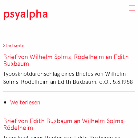
Direkt zum Inhalt
psyalpha
Startseite
Pfadnavigation
Brief von Wilhelm Solms-Rödelheim an Edith
Buxbaum
Typoskriptdurchschlag eines Briefes von Wilhelm
Solms-Rödelheim an Edith Buxbaum, o.O., 5.3.1958
Weiterlesen
über
Brief
von
Brief von Edith Buxbaum an Wilhelm Solms-
Wilhelm
Rödelheim
Solms-
Typoskript eines Briefes von Edith Buxbaum an