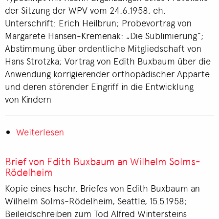
Buxbaum
der Sitzung der WPV vom 24.6.1958, eh.
an
Unterschrift: Erich Heilbrun; Probevortrag von
Alfred
Margarete Hansen-Kremenak: „Die Sublimierung“;
Winterstein
Abstimmung über ordentliche Mitgliedschaft von
Hans Strotzka; Vortrag von Edith Buxbaum über die
Anwendung korrigierender orthopädischer Apparte
und deren störender Eingriff in die Entwicklung
von Kindern
Weiterlesen
über
Protokoll
der
Brief von Edith Buxbaum an Wilhelm Solms-
Sitzung
Rödelheim
der
Kopie eines hschr. Briefes von Edith Buxbaum an
WPV
Wilhelm Solms-Rödelheim, Seattle, 15.5.1958;
Beileidschreiben zum Tod Alfred Wintersteins