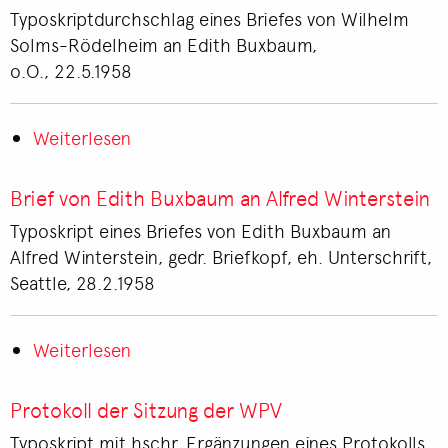
Buxbaum
Typoskriptdurchschlag eines Briefes von Wilhelm
an
Solms-Rödelheim an Edith Buxbaum,
Wilhelm
o.O., 22.5.1958
Solms-
Rödelheim
Weiterlesen
über
Brief
von
Brief von Edith Buxbaum an Alfred Winterstein
Wilhelm
Typoskript eines Briefes von Edith Buxbaum an
Solms-
Alfred Winterstein, gedr. Briefkopf, eh. Unterschrift,
Rödelheim
Seattle, 28.2.1958
an
Edith
Buxbaum
Weiterlesen
über
Brief
von
Protokoll der Sitzung der WPV
Edith
Typoskript mit hschr. Ergänzungen eines Protokolls