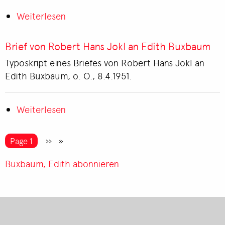
Winterstein
Weiterlesen
über
Brief
von
Brief von Robert Hans Jokl an Edith Buxbaum
Edith
Typoskript eines Briefes von Robert Hans Jokl an
Buxbaum
Edith Buxbaum, o. O., 8.4.1951.
an
Alfred
Winterstein
Weiterlesen
über
Brief
von
Seitennummerierung
You're on
Page 1
Nächste
››
Robert
Seite
Hans
Buxbaum, Edith abonnieren
Jokl
an
Edith
Buxbaum