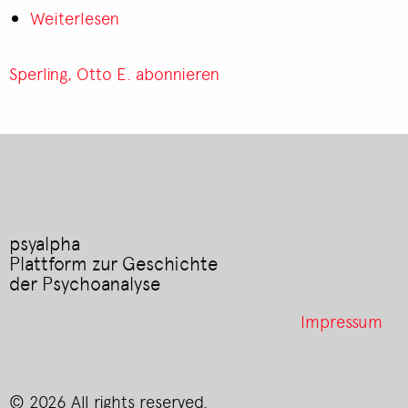
Hans
Weiterlesen
über
Jokl
Brief
von
Sperling, Otto E. abonnieren
Otto
E.
Sperling
an
Robert
Hans
Jokl
psyalpha
Plattform zur Geschichte
der Psychoanalyse
Footer
Impressum
menu
© 2026 All rights reserved.