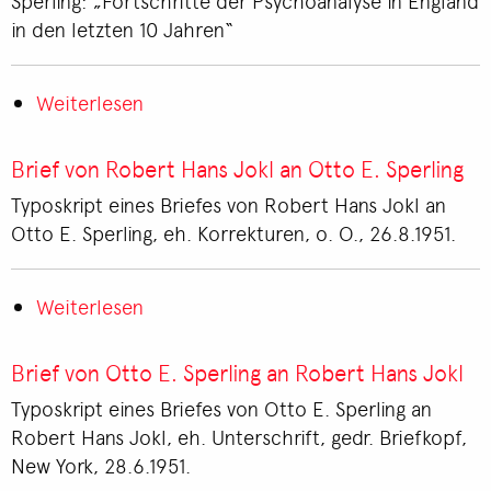
Sperling: „Fortschritte der Psychoanalyse in England
Otto
in den letzten 10 Jahren“
E.
Sperling
Weiterlesen
über
Protokoll
der
Brief von Robert Hans Jokl an Otto E. Sperling
Sitzung
Typoskript eines Briefes von Robert Hans Jokl an
der
Otto E. Sperling, eh. Korrekturen, o. O., 26.8.1951.
WPV
Weiterlesen
über
Brief
von
Brief von Otto E. Sperling an Robert Hans Jokl
Robert
Typoskript eines Briefes von Otto E. Sperling an
Hans
Robert Hans Jokl, eh. Unterschrift, gedr. Briefkopf,
Jokl
New York, 28.6.1951.
an