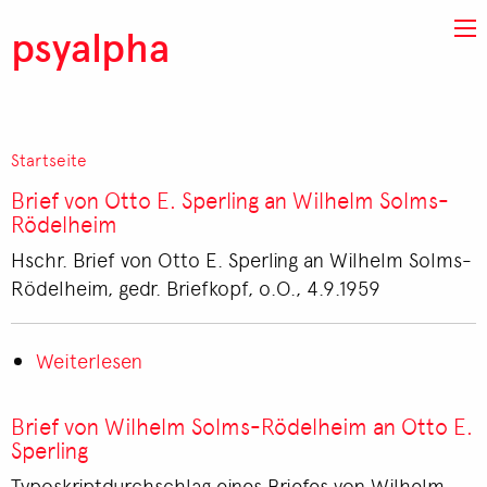
Direkt zum Inhalt
psyalpha
Startseite
Pfadnavigation
Brief von Otto E. Sperling an Wilhelm Solms-
Rödelheim
Hschr. Brief von Otto E. Sperling an Wilhelm Solms-
Rödelheim, gedr. Briefkopf, o.O., 4.9.1959
Weiterlesen
über
Brief
von
Brief von Wilhelm Solms-Rödelheim an Otto E.
Otto
Sperling
E.
Typoskriptdurchschlag eines Briefes von Wilhelm