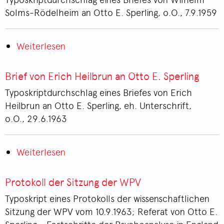
Sperling
Solms-Rödelheim an Otto E. Sperling, o.O., 7.9.1959
an
Wilhelm
Weiterlesen
Solms-
über
Rödelheim
Brief
von
Brief von Erich Heilbrun an Otto E. Sperling
Wilhelm
Typoskriptdurchschlag eines Briefes von Erich
Solms-
Heilbrun an Otto E. Sperling, eh. Unterschrift,
Rödelheim
o.O., 29.6.1963
an
Otto
E.
Weiterlesen
über
Sperling
Brief
von
Protokoll der Sitzung der WPV
Erich
Typoskript eines Protokolls der wissenschaftlichen
Heilbrun
Sitzung der WPV vom 10.9.1963; Referat von Otto E.
an