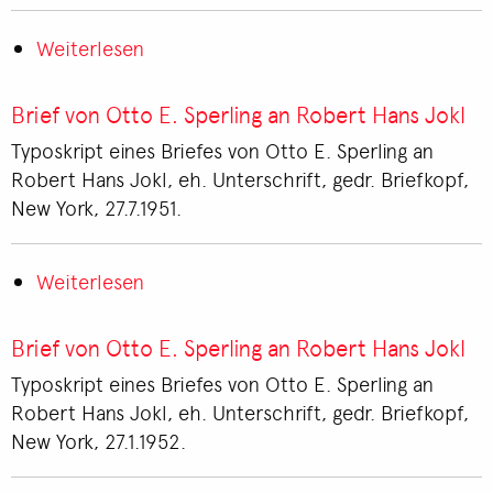
Otto
E.
Weiterlesen
über
Sperling
Brief
von
Brief von Otto E. Sperling an Robert Hans Jokl
Otto
Typoskript eines Briefes von Otto E. Sperling an
E.
Robert Hans Jokl, eh. Unterschrift, gedr. Briefkopf,
Sperling
New York, 27.7.1951.
an
Robert
Hans
Weiterlesen
über
Jokl
Brief
von
Brief von Otto E. Sperling an Robert Hans Jokl
Otto
Typoskript eines Briefes von Otto E. Sperling an
E.
Robert Hans Jokl, eh. Unterschrift, gedr. Briefkopf,
Sperling
New York, 27.1.1952.
an
Robert