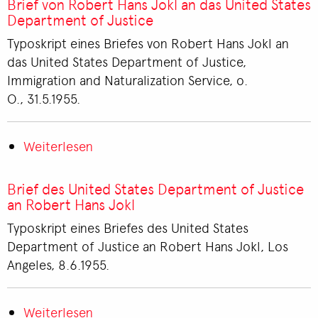
Brief von Robert Hans Jokl an das United States
Robert
Department of Justice
Hans
Typoskript eines Briefes von Robert Hans Jokl an
Jokl
das United States Department of Justice,
an
Immigration and Naturalization Service, o.
das
O., 31.5.1955.
United
States
Weiterlesen
Department
über
of
Brief
Justice
von
Brief des United States Department of Justice
Robert
an Robert Hans Jokl
Hans
Typoskript eines Briefes des United States
Jokl
Department of Justice an Robert Hans Jokl, Los
an
Angeles, 8.6.1955.
das
United
Weiterlesen
States
über