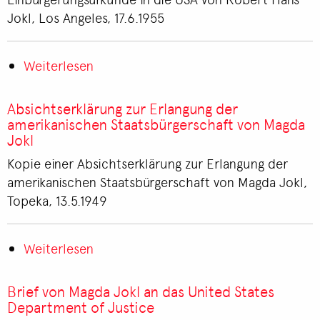
Verification
Jokl, Los Angeles, 17.6.1955
of
Last
Weiterlesen
Entry
über
Einbürgerungsurkunde
in
Absichtserklärung zur Erlangung der
die
amerikanischen Staatsbürgerschaft von Magda
Jokl
USA
von
Kopie einer Absichtserklärung zur Erlangung der
Robert
amerikanischen Staatsbürgerschaft von Magda Jokl,
Hans
Topeka, 13.5.1949
Jokl
Weiterlesen
über
Absichtserklärung
zur
Brief von Magda Jokl an das United States
Erlangung
Department of Justice