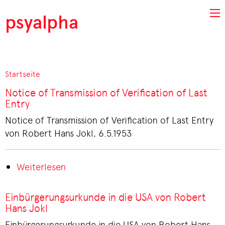
Direkt zum Inhalt
psyalpha
Startseite
Pfadnavigation
Notice of Transmission of Verification of Last
Entry
Notice of Transmission of Verification of Last Entry
von Robert Hans Jokl, 6.5.1953
Weiterlesen
über
Notice
of
Einbürgerungsurkunde in die USA von Robert
Transmission
Hans Jokl
of
Einbürgerungsurkunde in die USA von Robert Hans