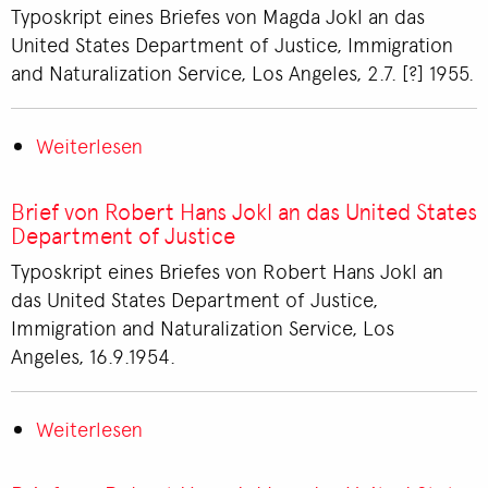
der
Typoskript eines Briefes von Magda Jokl an das
amerikanischen
United States Department of Justice, Immigration
Staatsbürgerschaft
and Naturalization Service, Los Angeles, 2.7. [?] 1955.
von
Magda
Weiterlesen
Jokl
über
Brief
von
Brief von Robert Hans Jokl an das United States
Magda
Department of Justice
Jokl
Typoskript eines Briefes von Robert Hans Jokl an
an
das United States Department of Justice,
das
Immigration and Naturalization Service, Los
United
Angeles, 16.9.1954.
States
Department
Weiterlesen
of
über
Justice
Brief
von