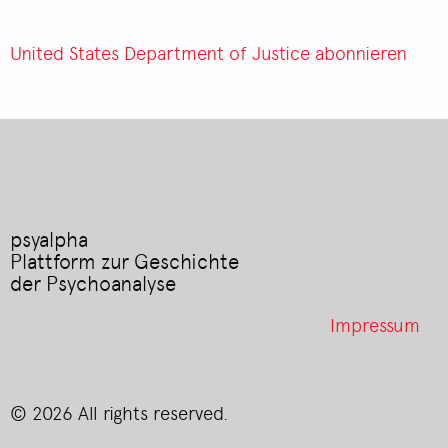
Department
Brief
of
des
United States Department of Justice abonnieren
Justice
United
States
Department
of
Justice
an
Robert
psyalpha
Hans
Plattform zur Geschichte
Jokl
der Psychoanalyse
Footer
Impressum
menu
© 2026 All rights reserved.