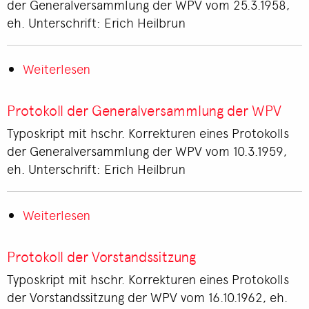
der Generalversammlung der WPV vom 25.3.1958,
WPV
eh. Unterschrift: Erich Heilbrun
Weiterlesen
über
Protokoll
der
Protokoll der Generalversammlung der WPV
Generalversammlung
Typoskript mit hschr. Korrekturen eines Protokolls
der
der Generalversammlung der WPV vom 10.3.1959,
WPV
eh. Unterschrift: Erich Heilbrun
Weiterlesen
über
Protokoll
der
Protokoll der Vorstandssitzung
Generalversammlung
Typoskript mit hschr. Korrekturen eines Protokolls
der
der Vorstandssitzung der WPV vom 16.10.1962, eh.
WPV