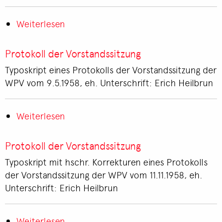
Weiterlesen
über
Protokoll
der
Protokoll der Vorstandssitzung
Vorstands-
Typoskript eines Protokolls der Vorstandssitzung der
und
WPV vom 9.5.1958, eh. Unterschrift: Erich Heilbrun
Lehrausschußsitzung
Weiterlesen
über
Protokoll
der
Protokoll der Vorstandssitzung
Vorstandssitzung
Typoskript mit hschr. Korrekturen eines Protokolls
der Vorstandssitzung der WPV vom 11.11.1958, eh.
Unterschrift: Erich Heilbrun
Weiterlesen
über