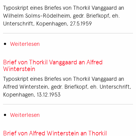
Solms-
Typoskript eines Briefes von Thorkil Vanggaard an
Rödelheim
Wilhelm Solms-Rödelheim, gedr. Briefkopf, eh.
an
Unterschrift, Kopenhagen, 27.5.1959
Thorkil
Vanggaard
Weiterlesen
über
Brief
von
Brief von Thorkil Vanggaard an Alfred
Thorkil
Winterstein
Vanggaard
Typoskript eines Briefes von Thorkil Vanggaard an
an
Alfred Winterstein, gedr. Briefkopf, eh. Unterschrift,
Wilhelm
Kopenhagen, 13.12.1953
Solms-
Rödelheim
Weiterlesen
über
Brief
von
Brief von Alfred Winterstein an Thorkil