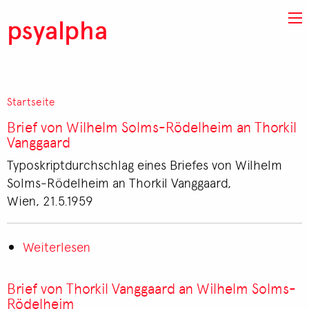
Direkt zum Inhalt
psyalpha
Startseite
Pfadnavigation
Brief von Wilhelm Solms-Rödelheim an Thorkil
Vanggaard
Typoskriptdurchschlag eines Briefes von Wilhelm
Solms-Rödelheim an Thorkil Vanggaard,
Wien, 21.5.1959
Weiterlesen
über
Brief
von
Brief von Thorkil Vanggaard an Wilhelm Solms-
Wilhelm
Rödelheim