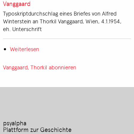
Thorkil
Vanggaard
Vanggaard
Typoskriptdurchschlag eines Briefes von Alfred
an
Winterstein an Thorkil Vanggaard, Wien, 4.1.1954,
Alfred
eh. Unterschrift
Winterstein
Weiterlesen
über
Brief
von
Vanggaard, Thorkil abonnieren
Alfred
Winterstein
an
Thorkil
Vanggaard
psyalpha
Plattform zur Geschichte