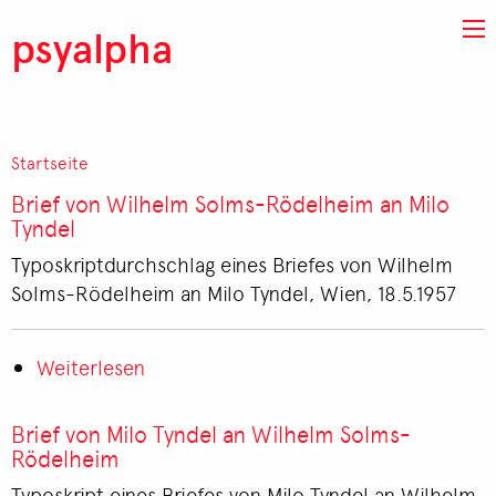
Direkt zum Inhalt
psyalpha
Startseite
Pfadnavigation
Brief von Wilhelm Solms-Rödelheim an Milo
Tyndel
Typoskriptdurchschlag eines Briefes von Wilhelm
Solms-Rödelheim an Milo Tyndel, Wien, 18.5.1957
Weiterlesen
über
Brief
von
Brief von Milo Tyndel an Wilhelm Solms-
Wilhelm
Rödelheim
Solms-
Typoskript eines Briefes von Milo Tyndel an Wilhelm