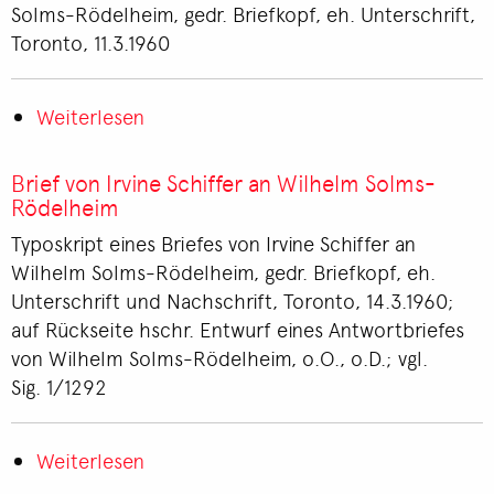
an
Solms-Rödelheim, gedr. Briefkopf, eh. Unterschrift,
Wilhelm
Toronto, 11.3.1960
Solms-
Rödelheim
Weiterlesen
über
Brief
von
Brief von Irvine Schiffer an Wilhelm Solms-
Milo
Rödelheim
Tyndel
Typoskript eines Briefes von Irvine Schiffer an
an
Wilhelm Solms-Rödelheim, gedr. Briefkopf, eh.
Wilhelm
Unterschrift und Nachschrift, Toronto, 14.3.1960;
Solms-
auf Rückseite hschr. Entwurf eines Antwortbriefes
Rödelheim
von Wilhelm Solms-Rödelheim, o.O., o.D.; vgl.
Sig. 1/1292
Weiterlesen
über
Brief