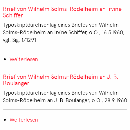
von
Brief von Wilhelm Solms-Rödelheim an Irvine
Irvine
Schiffer
Schiffer
Typoskriptdurchschlag eines Briefes von Wilhelm
an
Solms-Rödelheim an Irvine Schiffer, o.O., 16.5.1960;
Wilhelm
vgl. Sig. 1/1291
Solms-
Rödelheim
Weiterlesen
über
Brief
von
Brief von Wilhelm Solms-Rödelheim an J. B.
Wilhelm
Boulanger
Solms-
Typoskriptdurchschlag eines Briefes von Wilhelm
Rödelheim
Solms-Rödelheim an J. B. Boulanger, o.O., 28.9.1960
an
Irvine
Weiterlesen
Schiffer
über
Brief