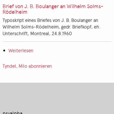
von
Brief von J. B. Boulanger an Wilhelm Solms-
Wilhelm
Rödelheim
Solms-
Typoskript eines Briefes von J. B. Boulanger an
Rödelheim
Wilhelm Solms-Rödelheim, gedr. Briefkopf, eh.
an
Unterschrift, Montreal, 24.8.1960
J.
B.
Weiterlesen
Boulanger
über
Brief
von
Tyndel, Milo abonnieren
J.
B.
Boulanger
an
Wilhelm
Solms-
Rödelheim
psyalpha