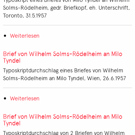
Rödelheim
Solms-Rödelheim, gedr. Briefkopf, eh. Unterschrift,
an
Toronto, 31.5.1957
Milo
Tyndel
Weiterlesen
über
Brief
von
Brief von Wilhelm Solms-Rödelheim an Milo
Milo
Tyndel
Tyndel
Typoskriptdurchschlag eines Briefes von Wilhelm
an
Solms-Rödelheim an Milo Tyndel, Wien, 26.6.1957
Wilhelm
Solms-
Weiterlesen
Rödelheim
über
Brief
von
Brief von Wilhelm Solms-Rödelheim an Milo
Wilhelm
Tyndel
Solms-
Typoskriptdurchschlag von 2 Briefen von Wilhelm