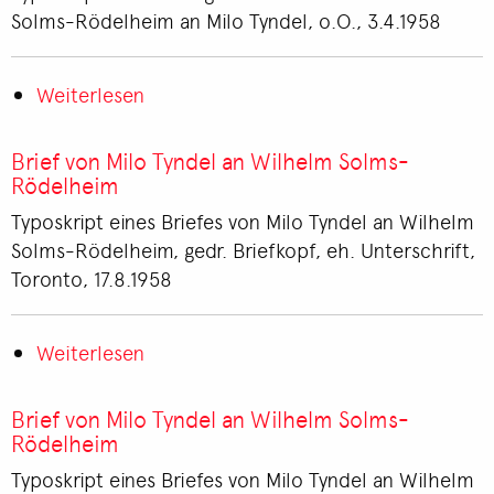
Rödelheim
Solms-Rödelheim an Milo Tyndel, o.O., 3.4.1958
an
Milo
Weiterlesen
Tyndel
über
Brief
von
Brief von Milo Tyndel an Wilhelm Solms-
Wilhelm
Rödelheim
Solms-
Typoskript eines Briefes von Milo Tyndel an Wilhelm
Rödelheim
Solms-Rödelheim, gedr. Briefkopf, eh. Unterschrift,
an
Toronto, 17.8.1958
Milo
Tyndel
Weiterlesen
über
Brief
von
Brief von Milo Tyndel an Wilhelm Solms-
Milo
Rödelheim
Tyndel
Typoskript eines Briefes von Milo Tyndel an Wilhelm