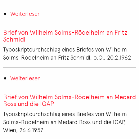
Weiterlesen
über
Korrespondenz
B
Brief von Wilhelm Solms-Rödelheim an Fritz
Schmidl
Typoskriptdurchschlag eines Briefes von Wilhelm
Solms-Rödelheim an Fritz Schmidl, o.O., 20.2.1962
Weiterlesen
über
Brief
von
Brief von Wilhelm Solms-Rödelheim an Medard
Wilhelm
Boss und die IGAP
Solms-
Typoskriptdurchschlag eines Briefes von Wilhelm
Rödelheim
Solms-Rödelheim an Medard Boss und die IGAP,
an
Wien, 26.6.1957
Fritz