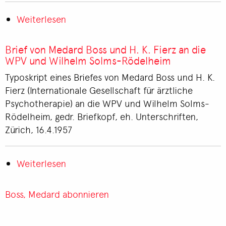
Schmidl
Weiterlesen
über
Brief
von
Brief von Medard Boss und H. K. Fierz an die
Wilhelm
WPV und Wilhelm Solms-Rödelheim
Solms-
Typoskript eines Briefes von Medard Boss und H. K.
Rödelheim
Fierz (Internationale Gesellschaft für ärztliche
an
Psychotherapie) an die WPV und Wilhelm Solms-
Medard
Rödelheim, gedr. Briefkopf, eh. Unterschriften,
Boss
Zürich, 16.4.1957
und
die
Weiterlesen
IGAP
über
Brief
von
Boss, Medard abonnieren
Medard
Boss