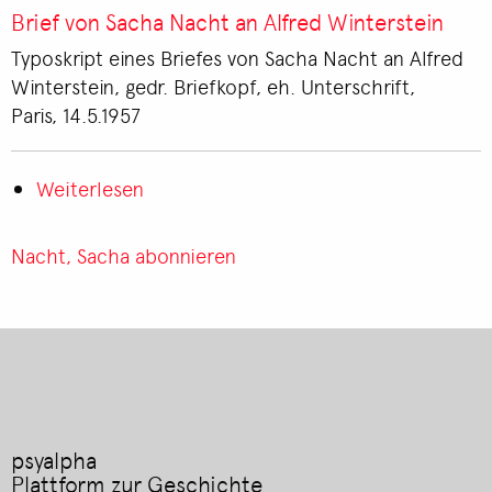
von
Brief von Sacha Nacht an Alfred Winterstein
Sacha
Typoskript eines Briefes von Sacha Nacht an Alfred
Nacht
Winterstein, gedr. Briefkopf, eh. Unterschrift,
an
Paris, 14.5.1957
Alfred
Winterstein
Weiterlesen
über
Brief
von
Nacht, Sacha abonnieren
Sacha
Nacht
an
Alfred
Winterstein
psyalpha
Plattform zur Geschichte