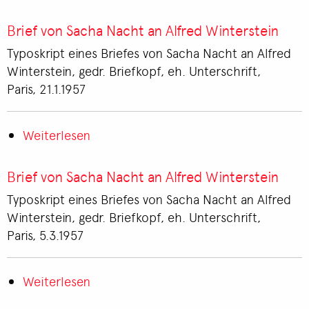
Brief
von
Brief von Sacha Nacht an Alfred Winterstein
Wilhelm
Typoskript eines Briefes von Sacha Nacht an Alfred
Solms-
Winterstein, gedr. Briefkopf, eh. Unterschrift,
Rödelheim
Paris, 21.1.1957
an
Sacha
Nacht
Weiterlesen
über
Brief
von
Brief von Sacha Nacht an Alfred Winterstein
Sacha
Typoskript eines Briefes von Sacha Nacht an Alfred
Nacht
Winterstein, gedr. Briefkopf, eh. Unterschrift,
an
Paris, 5.3.1957
Alfred
Winterstein
Weiterlesen
über
Brief