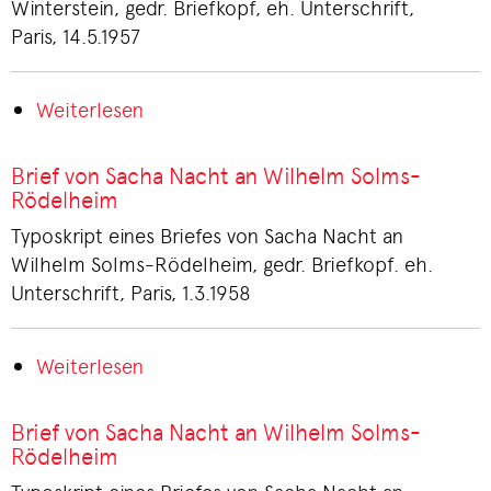
Winterstein, gedr. Briefkopf, eh. Unterschrift,
an
Paris, 14.5.1957
Alfred
Winterstein
Weiterlesen
über
Brief
von
Brief von Sacha Nacht an Wilhelm Solms-
Sacha
Rödelheim
Nacht
Typoskript eines Briefes von Sacha Nacht an
an
Wilhelm Solms-Rödelheim, gedr. Briefkopf. eh.
Alfred
Unterschrift, Paris, 1.3.1958
Winterstein
Weiterlesen
über
Brief
von
Brief von Sacha Nacht an Wilhelm Solms-
Sacha
Rödelheim
Nacht