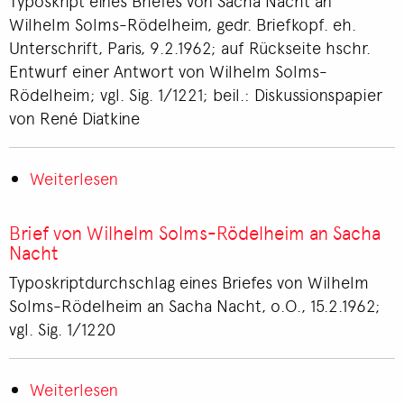
Typoskript eines Briefes von Sacha Nacht an
an
Wilhelm Solms-Rödelheim, gedr. Briefkopf. eh.
Wilhelm
Unterschrift, Paris, 9.2.1962; auf Rückseite hschr.
Solms-
Entwurf einer Antwort von Wilhelm Solms-
Rödelheim
Rödelheim; vgl. Sig. 1/1221; beil.: Diskussionspapier
von René Diatkine
Weiterlesen
über
Brief
von
Brief von Wilhelm Solms-Rödelheim an Sacha
Sacha
Nacht
Nacht
Typoskriptdurchschlag eines Briefes von Wilhelm
an
Solms-Rödelheim an Sacha Nacht, o.O., 15.2.1962;
Wilhelm
vgl. Sig. 1/1220
Solms-
Rödelheim
Weiterlesen
über