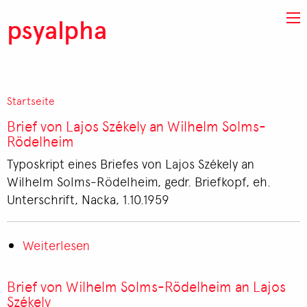
Direkt zum Inhalt
psyalpha
Startseite
Pfadnavigation
Brief von Lajos Székely an Wilhelm Solms-
Rödelheim
Typoskript eines Briefes von Lajos Székely an
Wilhelm Solms-Rödelheim, gedr. Briefkopf, eh.
Unterschrift, Nacka, 1.10.1959
Weiterlesen
über
Brief
von
Brief von Wilhelm Solms-Rödelheim an Lajos
Lajos
Székely