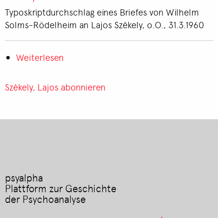
Székely
Typoskriptdurchschlag eines Briefes von Wilhelm
an
Solms-Rödelheim an Lajos Székely, o.O., 31.3.1960
Wilhelm
Solms-
Weiterlesen
Rödelheim
über
Brief
von
Székely, Lajos abonnieren
Wilhelm
Solms-
Rödelheim
an
Lajos
Székely
psyalpha
Plattform zur Geschichte
der Psychoanalyse
Footer