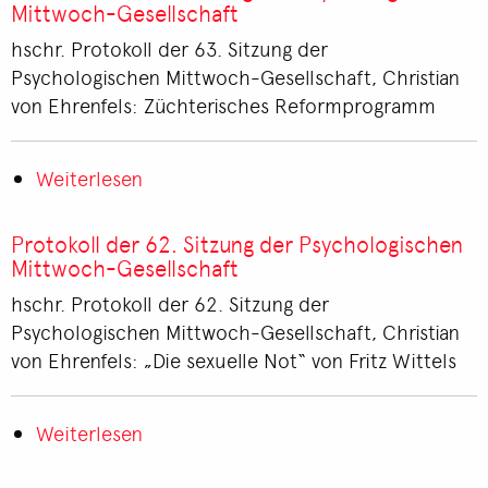
66.
Mittwoch-Gesellschaft
Sitzung
hschr. Protokoll der 63. Sitzung der
der
Psychologischen Mittwoch-Gesellschaft, Christian
Psychologischen
von Ehrenfels: Züchterisches Reformprogramm
Mittwoch-
Gesellschaft
Weiterlesen
über
Protokoll
der
Protokoll der 62. Sitzung der Psychologischen
63.
Mittwoch-Gesellschaft
Sitzung
hschr. Protokoll der 62. Sitzung der
der
Psychologischen Mittwoch-Gesellschaft, Christian
Psychologischen
von Ehrenfels: „Die sexuelle Not“ von Fritz Wittels
Mittwoch-
Gesellschaft
Weiterlesen
über
Protokoll