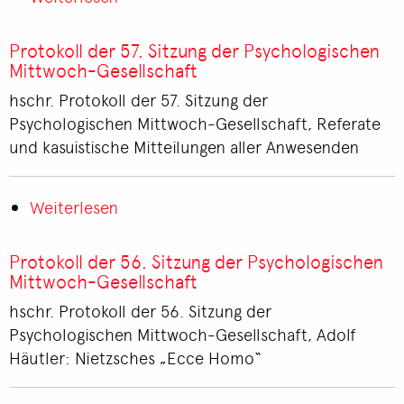
Protokoll
der
Protokoll der 57. Sitzung der Psychologischen
58.
Mittwoch-Gesellschaft
Sitzung
hschr. Protokoll der 57. Sitzung der
der
Psychologischen Mittwoch-Gesellschaft, Referate
Psychologischen
und kasuistische Mitteilungen aller Anwesenden
Mittwoch-
Gesellschaft
Weiterlesen
über
Protokoll
der
Protokoll der 56. Sitzung der Psychologischen
57.
Mittwoch-Gesellschaft
Sitzung
hschr. Protokoll der 56. Sitzung der
der
Psychologischen Mittwoch-Gesellschaft, Adolf
Psychologischen
Häutler: Nietzsches „Ecce Homo“
Mittwoch-
Gesellschaft