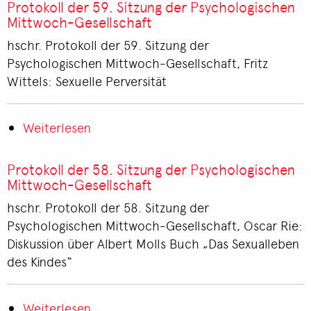
der
Protokoll der 59. Sitzung der Psychologischen
62.
Mittwoch-Gesellschaft
Sitzung
hschr. Protokoll der 59. Sitzung der
der
Psychologischen Mittwoch-Gesellschaft, Fritz
Psychologischen
Wittels: Sexuelle Perversität
Mittwoch-
Gesellschaft
Weiterlesen
über
Protokoll
der
Protokoll der 58. Sitzung der Psychologischen
59.
Mittwoch-Gesellschaft
Sitzung
hschr. Protokoll der 58. Sitzung der
der
Psychologischen Mittwoch-Gesellschaft, Oscar Rie:
Psychologischen
Diskussion über Albert Molls Buch „Das Sexualleben
Mittwoch-
des Kindes“
Gesellschaft
Weiterlesen
über