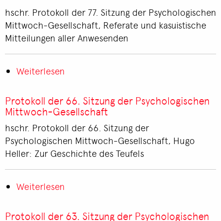
Sitzung
hschr. Protokoll der 77. Sitzung der Psychologischen
der
Mittwoch-Gesellschaft, Referate und kasuistische
Psychologischen
Mitteilungen aller Anwesenden
Mittwoch-
Gesellschaft
Weiterlesen
über
Protokoll
der
Protokoll der 66. Sitzung der Psychologischen
77.
Mittwoch-Gesellschaft
Sitzung
hschr. Protokoll der 66. Sitzung der
der
Psychologischen Mittwoch-Gesellschaft, Hugo
Psychologischen
Heller: Zur Geschichte des Teufels
Mittwoch-
Gesellschaft
Weiterlesen
über
Protokoll
der
Protokoll der 63. Sitzung der Psychologischen