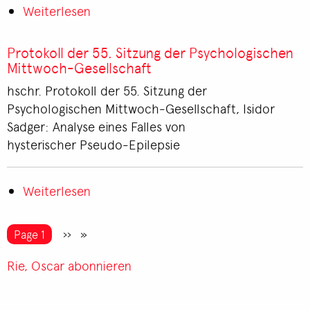
Weiterlesen
über
Protokoll
der
Protokoll der 55. Sitzung der Psychologischen
56.
Mittwoch-Gesellschaft
Sitzung
hschr. Protokoll der 55. Sitzung der
der
Psychologischen Mittwoch-Gesellschaft, Isidor
Psychologischen
Sadger: Analyse eines Falles von
Mittwoch-
hysterischer Pseudo-Epilepsie
Gesellschaft
Weiterlesen
über
Protokoll
der
Seitennummerierung
You're on
Page 1
Nächste
››
55.
Seite
Sitzung
Rie, Oscar abonnieren
der
Psychologischen