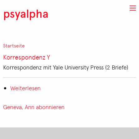
Direkt zum Inhalt
psyalpha
Startseite
Pfadnavigation
Korrespondenz Y
Korrespondenz mit Yale University Press (2 Briefe)
Weiterlesen
über
Korrespondenz
Y
Geneva, Ann abonnieren