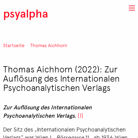
Direkt zum Inhalt
psyalpha
Startseite
Thomas Aichhorn
Pfadnavigation
Thomas Aichhorn (2022): Zur
Auflösung des Internationalen
Psychoanalytischen Verlags
Zur Auflösung des Internationalen
Psychoanalytischen Verlags.
[1]
Der Sitz des „Internationalen Psychoanalytischen
Verlags“ war Wien I.,
Börsegasse
11., ab 1936 Wien