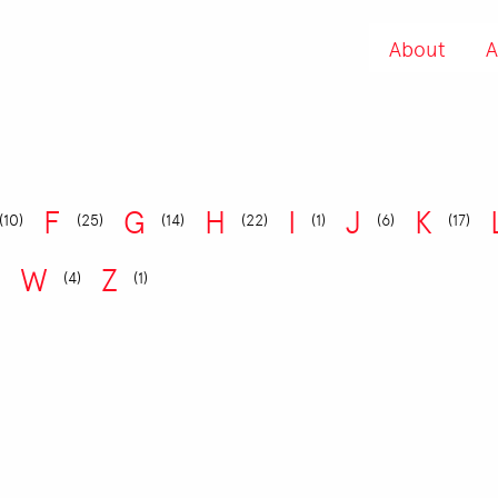
About
A
F
G
H
I
J
K
(10)
(25)
(14)
(22)
(1)
(6)
(17)
W
Z
(4)
(1)