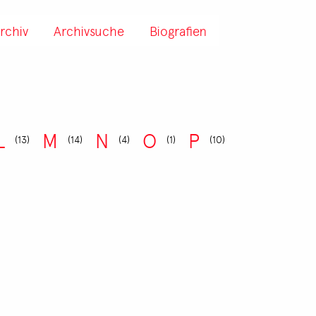
rchiv
Archivsuche
Biografien
L
M
N
O
P
(13)
(14)
(4)
(1)
(10)