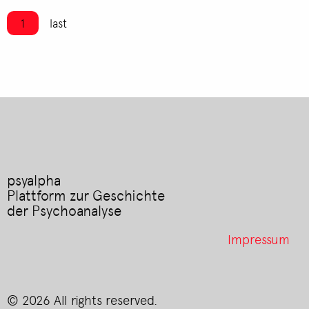
Seitennummerierung
Aktuelle Seite
1
Letzte Seite
last
psyalpha
Plattform zur Geschichte
der Psychoanalyse
Footer
Impressum
menu
© 2026 All rights reserved.