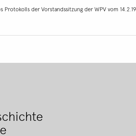
es Protokolls der Vorstandssitzung der WPV vom 14.2.196
Footer
menu
schichte
se