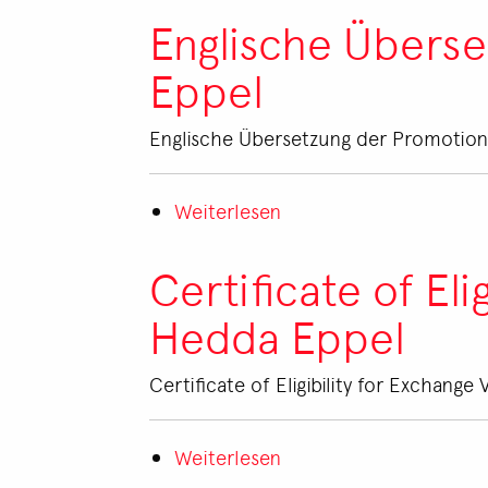
mit
Englische Übers
Hedda
Eppel
Eppel
(Ausschnitt)
Englische Übersetzung der Promotion
Weiterlesen
über
Englische
Übersetzung
Certificate of Eli
der
Hedda Eppel
Promotionsurkunde
von
Hedda
Certificate of Eligibility for Exchang
Eppel
Weiterlesen
über
Certificate