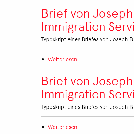
of
Brief von Joseph
Eligibility
Immigration Serv
for
Exchange
Visitor
Typoskript eines Briefes von Joseph B
Status
für
Weiterlesen
über
Hedda
Brief
Eppel
von
Brief von Joseph
Joseph
Immigration Serv
B.
Cramer
an
Typoskript eines Briefes von Joseph B
das
United
Weiterlesen
über
States