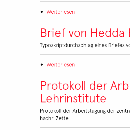
Dwight
Weiterlesen
Porter
über
Brief
von
Brief von Hedda
Hedda
Eppel
Typoskriptdurchschlag eines Briefes 
an
Dwight
Weiterlesen
Porter
über
Brief
von
Protokoll der Ar
Hedda
Lehrinstitute
Eppel
an
Ruth
Protokoll der Arbeitstagung der zentra
Formanek
hschr. Zettel