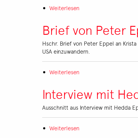
Weiterlesen
über
Protokoll
der
Brief von Peter E
Arbeitstagung
der
Hschr. Brief von Peter Eppel an Krista
zentraleuropäischen
USA einzuwandern.
Lehrinstitute
Weiterlesen
über
Brief
von
Interview mit He
Peter
Eppel
Ausschnitt aus Interview mit Hedda Ep
an
Krista
Weiterlesen
Placheta
über
Interview