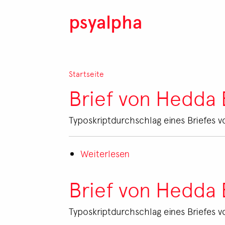
Direkt zum Inhalt
psyalpha
Pfadnavigation
Startseite
Brief von Hedda 
Typoskriptdurchschlag eines Briefes v
Weiterlesen
über
Brief
von
Brief von Hedda 
Hedda
Eppel
Typoskriptdurchschlag eines Briefes v
an